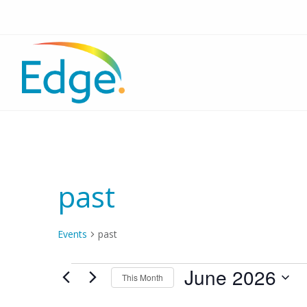
past
Events
past
Events
June 2026
This Month
S