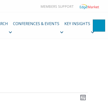
MEMBERS SUPPORT
ARCH
CONFERENCES & EVENTS
KEY INSIGHTS
SE
V
E
M
v
i
o